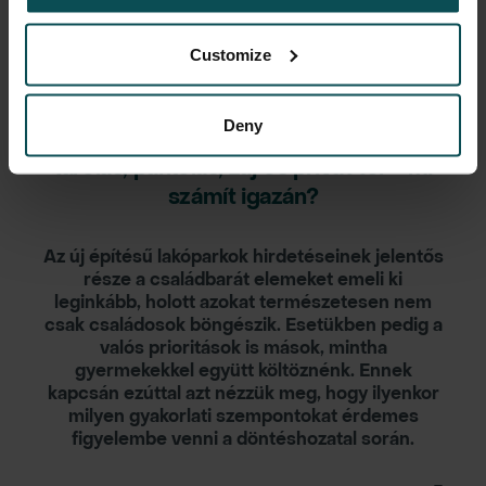
Lakásvásárlás
2026. 07. 17.
Customize
Deny
Lakópark választás gyermek nélkül is:
tárolás, parkolás, zaj és privát tér - mi
számít igazán?
Az új építésű lakóparkok hirdetéseinek jelentős
része a családbarát elemeket emeli ki
leginkább, holott azokat természetesen nem
csak családosok böngészik. Esetükben pedig a
valós prioritások is mások, mintha
gyermekekkel együtt költöznénk. Ennek
kapcsán ezúttal azt nézzük meg, hogy ilyenkor
milyen gyakorlati szempontokat érdemes
figyelembe venni a döntéshozatal során.