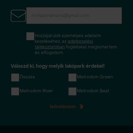
Hozzájárulok személyes adataim
kezeléséhez, az
adatkezelési
tájékoztatóban
foglaltakat megismertem
és elfogadom.
Válaszd ki, hogy melyik lakópark érdekel!
Összes
Metrodom Green
Metrodom River
Metrodom Beat
feliratkozom