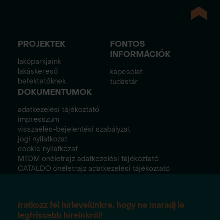
PROJEKTEK
FONTOS
INFORMÁCIÓK
lakóparkjaink
lakáskereső
kapcsolat
befektetőknek
tudástár
DOKUMENTUMOK
adatkezelési tájékoztató
impresszum
visszaélés-bejelentési szabályzat
jogi nyilatkozat
cookie nyilatkozat
MTDM önéletrajz adatkezelési tájékoztató
CATALDO önéletrajz adatkezelési tájékoztató
Iratkozz fel hírlevelünkre, hogy ne maradj le
legfrissebb híreinkről!