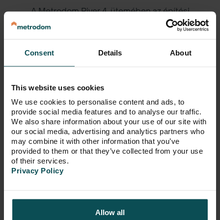
A Metrodom River 4. ütemében az építési
munkálatok előrehaladott fázisban járnak, ezzel
párhuzamosan pedig megnyílt a lehetőség az
épülő otthonok bejárására azok számára, akik
konkrét lakások iránt érdeklődnek.
Consent
Details
About
bővebben
This website uses cookies
We use cookies to personalise content and ads, to
provide social media features and to analyse our traffic.
We also share information about your use of our site with
our social media, advertising and analytics partners who
may combine it with other information that you’ve
provided to them or that they’ve collected from your use
of their services.
Privacy Policy
Allow all