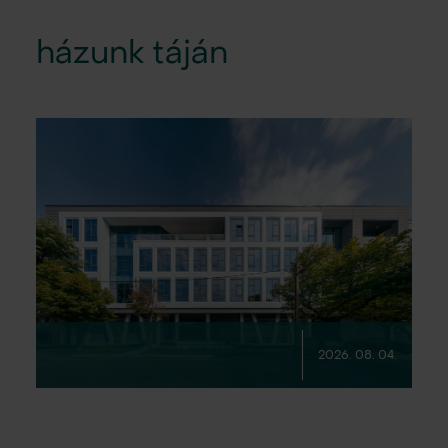
házunk táján
2026. 08. 04.