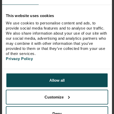
Metrodom Panoráma B
2019. 07. 29.
Metrodom Panoráma C
This website uses cookies
We use cookies to personalise content and ads, to
provide social media features and to analyse our traffic.
We also share information about your use of our site with
Kezdődnek az átadások
our social media, advertising and analytics partners who
may combine it with other information that you’ve
provided to them or that they’ve collected from your use
A B és C épület első emeletén a mai
of their services.
napon párhuzamosan kezdődtek meg
Privacy Policy
a műszaki átadások.
bővebben
Allow all
Customize
Deny