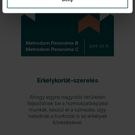
Metrodom Panoráma B
2019. 07. 11.
Metrodom Panoráma C
Erkélykorlát-szerelés
Ahogy egyre nagyobb területen
fejeződnek be a homlokzatképzési
munkák, készül el a színezés, úgy
haladnak a burkolók is az erkélyek
kövezésével.