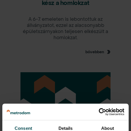
kész a homlokzat
A 6-7. emeleten is lebontottuk az
állványzatot, ezzel az alacsonyabb
épületszárnyakon teljesen elkészült a
homlokzat.
bővebben
Consent
Details
About