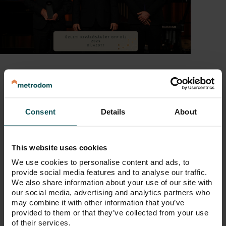
Díjat nyertünk a 2025-ös
Consent
Details
About
OTP Üzleti Gálán
2025. 05. 14.
This website uses cookies
We use cookies to personalise content and ads, to
A Metrodom elnyerte az OTP Üzleti
provide social media features and to analyse our traffic.
Kiválóság Díját társadalmi
We also share information about your use of our site with
felelősségvállalás kategóriában.
our social media, advertising and analytics partners who
may combine it with other information that you’ve
provided to them or that they’ve collected from your use
of their services.