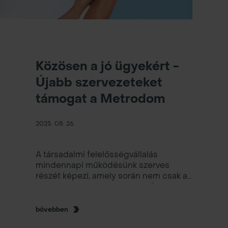
Közösen a jó ügyekért -
Újabb szervezeteket
támogat a Metrodom
2025. 08. 26.
A társadalmi felelősségvállalás
mindennapi működésünk szerves
részét képezi, amely során nem csak a
jó ügyek támogatását tartjuk fontosnak,
hanem azt is, hogy minderről közösen
döntsünk. Ennek eredményeként 2025
bővebben
harmadik negyedévében hét szervezet