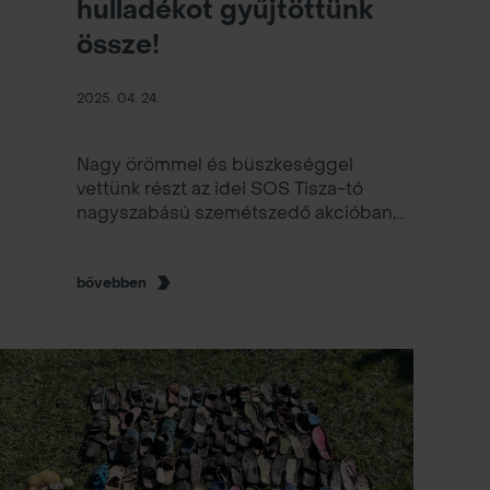
hulladékot gyűjtöttünk
össze!
2025. 04. 24.
Nagy örömmel és büszkeséggel
vettünk részt az idei SOS Tisza-tó
nagyszabású szemétszedő akcióban,
amelyet Ljasuk Dimitry szervezett az
MVÜK Zrt. társszervezésében. A
háromnapos program során rekordot
bővebben
döntve 10,5 tonna hulladékot sikerült
összegyűjteni a Tisza-tóból és
környékéről!