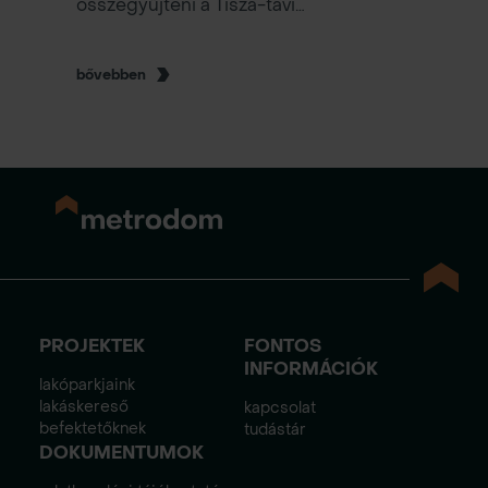
összegyűjteni a Tisza-tavi
nagyszabású szemétszedés során,
amelyet Ljasuk Dimitry szervezett SOS
Tisza-tó néven – és amelyen a
bővebben
Metrodom is aktívan részt vett.
PROJEKTEK
FONTOS
INFORMÁCIÓK
lakóparkjaink
lakáskereső
kapcsolat
befektetőknek
tudástár
DOKUMENTUMOK