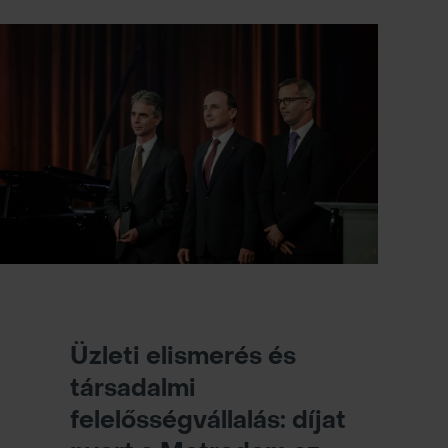
munkáját segítjük egy gondoskodóbb,
biztonságosabb jövő érdekében.
Üzleti elismerés és
társadalmi
felelősségvállalás: díjat