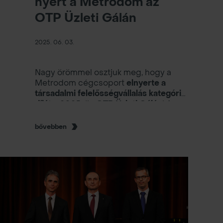
nyert a Metrodom az
OTP Üzleti Gálán
2025. 06. 03.
Nagy örömmel osztjuk meg, hogy a
Metrodom cégcsoport
elnyerte a
társadalmi felelősségvállalás kategória
díját
a 2025-ös
OTP Üzleti Gálán
! Az
elismerést olyan vállalatok kapták,
amelyek példamutató módon járulnak
bővebben
hozzá a társadalmi és gazdasági
fejlődéshez.