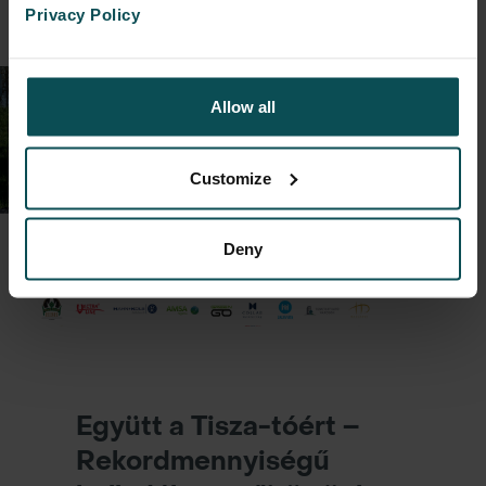
bővebben
Privacy Policy
Allow all
Customize
Deny
Együtt a Tisza-tóért –
Rekordmennyiségű