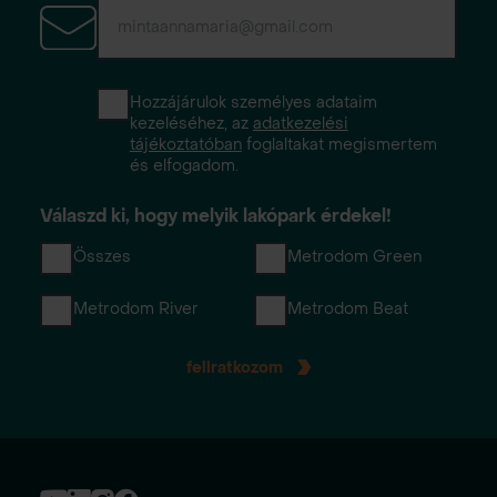
Hozzájárulok személyes adataim
kezeléséhez, az
adatkezelési
tájékoztatóban
foglaltakat megismertem
és elfogadom.
Válaszd ki, hogy melyik lakópark érdekel!
Összes
Metrodom Green
Metrodom River
Metrodom Beat
feliratkozom