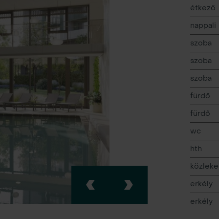
étkező
nappali
szoba
szoba
szoba
fürdő
fürdő
wc
hth
közlek
erkély
erkély