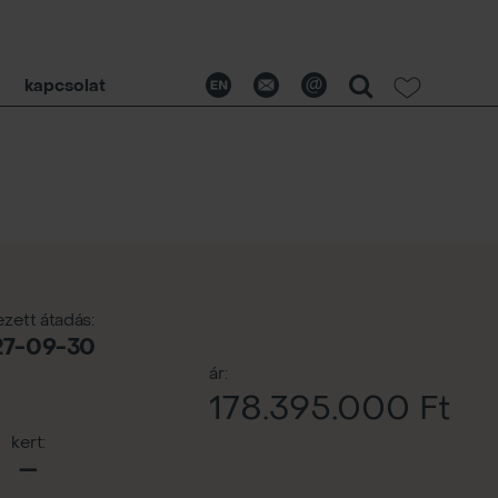
kapcsolat
ezett átadás:
27-09-30
ár:
178.395.000 Ft
kert:
—