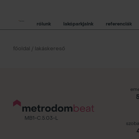
rólunk
lakóparkjaink
referenciák
főoldal / lakáskereső
eme
5
MB1-C.5.03-L
szoba