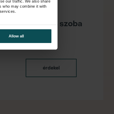
se our traffic. We also share
ers who may combine it with
XIII. kerület
 services.
2
71.29 m
/ 3 szoba
Allow all
érdekel