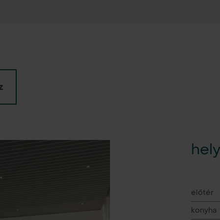
z
hely
előtér
konyha