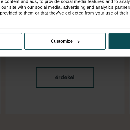
e content and ads, to provide social media features and to analy
 our site with our social media, advertising and analytics partn
XIII. kerület
 provided to them or that they’ve collected from your use of their
2
67.77 m
/ 3 szoba
158.760.000 Ft
Customize
érdekel