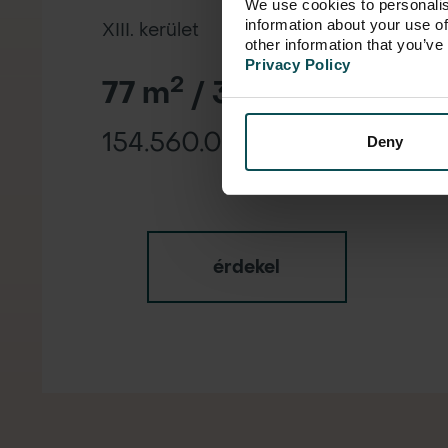
We use cookies to personalis
information about your use of
XIII. kerület
other information that you’ve
Privacy Policy
2
77 m
/ 3 szoba
154.560.000 Ft
Deny
érdekel