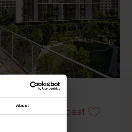
About
MB2-A.6.05-L