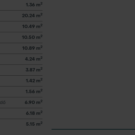
2
1.36 m
2
20.24 m
2
10.49 m
2
10.50 m
2
10.89 m
2
4.24 m
2
3.87 m
2
1.42 m
2
1.56 m
2
edő
6.90 m
2
6.18 m
2
5.15 m