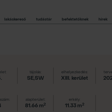
lakáskereső
tudástár
befektetőknek
hírek
let:
tájolás:
elhelyezkedés:
terv
.
SE,SW
XIII. kerület
20
szám:
alapterület:
erkély:
2
2
4
81.66 m
11.33 m