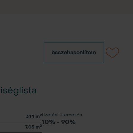
összehasonlítom
iséglista
fizetési ütemezés:
2
3.14 m
10% - 90%
2
7.05 m