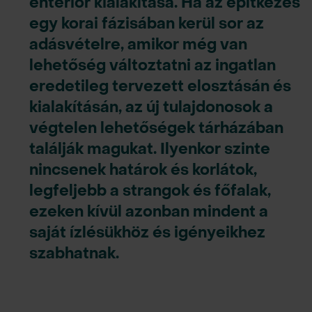
enteriőr kialakítása. Ha az építkezés
egy korai fázisában kerül sor az
adásvételre, amikor még van
lehetőség változtatni az ingatlan
eredetileg tervezett elosztásán és
kialakításán, az új tulajdonosok a
végtelen lehetőségek tárházában
találják magukat. Ilyenkor szinte
nincsenek határok és korlátok,
legfeljebb a strangok és főfalak,
ezeken kívül azonban mindent a
saját ízlésükhöz és igényeikhez
szabhatnak.