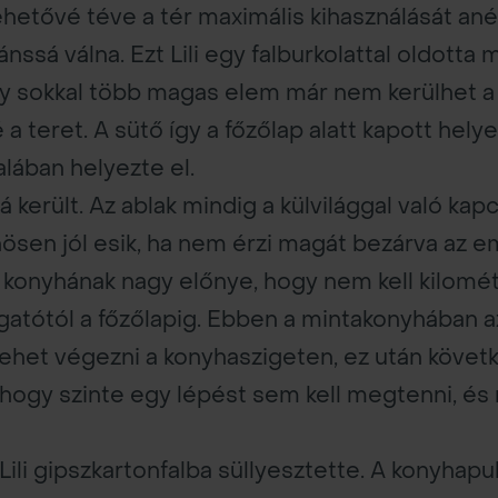
lehetővé téve a tér maximális kihasználását ané
ánssá válna. Ezt Lili egy falburkolattal oldott
ogy sokkal több magas elem már nem kerülhet 
a teret. A sütő így a főzőlap alatt kapott helye
alában helyezte el.
á került. Az ablak mindig a külvilággal való ka
nösen jól esik, ha nem érzi magát bezárva az e
tű konyhának nagy előnye, hogy nem kell kilomé
gatótól a főzőlapig. Ebben a mintakonyhában az
ehet végezni a konyhaszigeten, ez után követ
hogy szinte egy lépést sem kell megtenni, és
li gipszkartonfalba süllyesztette. A konyhapul