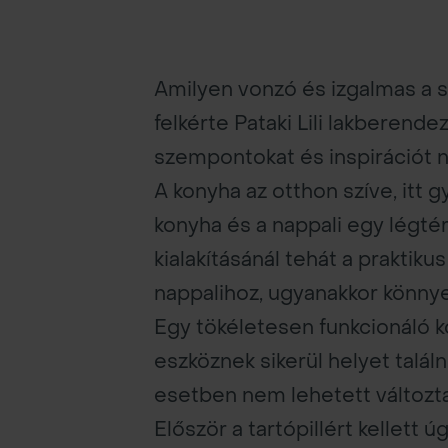
Amilyen vonzó és izgalmas a s
felkérte Pataki Lili lakberende
szempontokat és inspirációt n
A konyha az otthon szíve, itt g
konyha és a nappali egy légté
kialakításánál tehát a praktiku
nappalihoz, ugyanakkor könnye
Egy tökéletesen funkcionáló 
eszköznek sikerül helyet találn
esetben nem lehetett változtat
Először a tartópillért kellett 