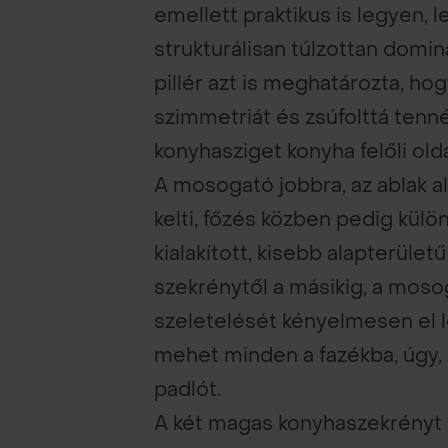
emellett praktikus is legyen, 
strukturálisan túlzottan domin
pillér azt is meghatározta, h
szimmetriát és zsúfolttá tenné 
konyhasziget konyha felőli old
A mosogató jobbra, az ablak al
kelti, főzés közben pedig külö
kialakított, kisebb alapterüle
szekrénytől a másikig, a moso
szeletelését kényelmesen el l
mehet minden a fazékba, úgy, 
padlót.
A két magas konyhaszekrényt Li