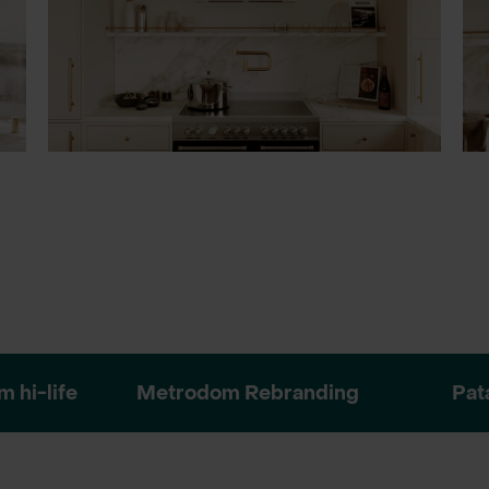
 hi-life
Metrodom Rebranding
Pata