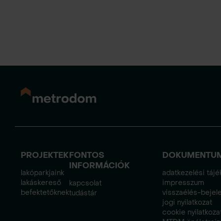
PROJEKTEK
FONTOS
DOKUMENTU
INFORMÁCIÓK
lakóparkjaink
adatkezelési tájé
lakáskereső
impresszum
kapcsolat
befektetőknek
visszaélés-bejele
tudástár
jogi nyilatkozat
cookie nyilatkoza