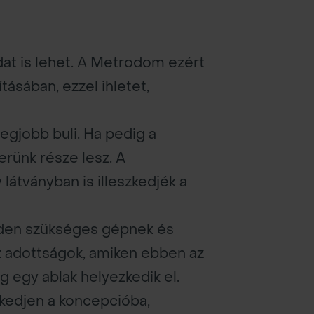
at is lehet. A Metrodom ezért
tásában, ezzel ihletet,
legjobb buli. Ha pedig a
erünk része lesz. A
 látványban is illeszkedjék a
inden szükséges gépnek és
 Az adottságok, amiken ebben az
g egy ablak helyezkedik el.
szkedjen a koncepcióba,