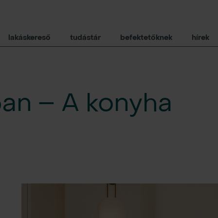
lakáskereső
tudástár
befektetőknek
hírek
zban – A konyha