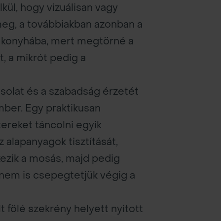
lkül, hogy vizuálisan vagy
a meg, a továbbiakban azonban a
a konyhába, mert megtörné a
t, a mikrót pedig a
pcsolat és a szabadság érzetét
mber. Egy praktikusan
tereket táncolni egyik
 alapanyagok tisztítását,
kezik a mosás, majd pedig
 nem is csepegtetjük végig a
t fölé szekrény helyett nyitott