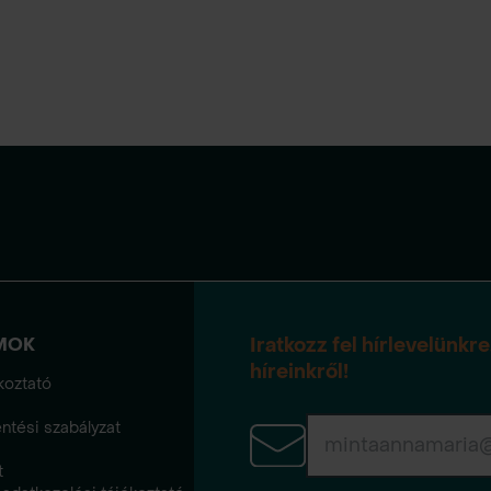
MOK
Iratkozz fel hírlevelünkr
híreinkről!
koztató
ntési szabályzat
t