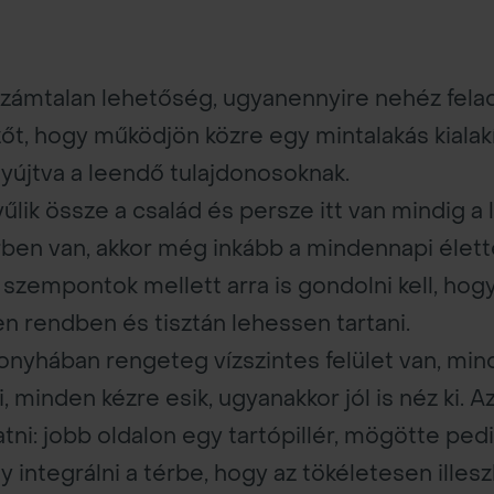
zámtalan lehetőség, ugyanennyire nehéz felad
zőt, hogy működjön közre egy mintalakás kialakí
yújtva a leendő tulajdonosoknak.
yűlik össze a család és persze itt van mindig a 
rben van, akkor még inkább a mindennapi élett
s szempontok mellett arra is gondolni kell, hogy
n rendben és tisztán lehessen tartani.
konyhában rengeteg vízszintes felület van, m
i, minden kézre esik, ugyanakkor jól is néz ki.
ni: jobb oldalon egy tartópillér, mögötte pedi
úgy integrálni a térbe, hogy az tökéletesen ille