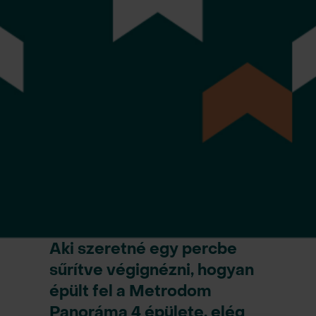
Aki szeretné egy percbe
sűrítve végignézni, hogyan
épült fel a Metrodom
Panoráma 4 épülete, elég