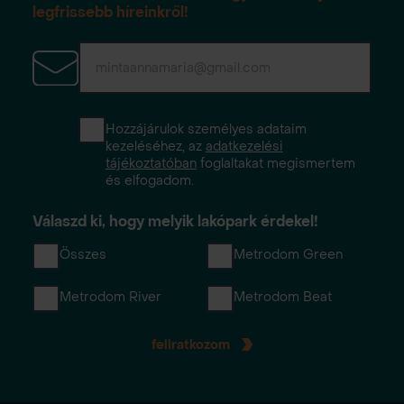
legfrissebb híreinkről!
Hozzájárulok személyes adataim
kezeléséhez, az
adatkezelési
tájékoztatóban
foglaltakat megismertem
és elfogadom.
Válaszd ki, hogy melyik lakópark érdekel!
Összes
Metrodom Green
Metrodom River
Metrodom Beat
feliratkozom