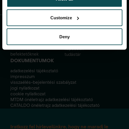
Customize
PROJEKTEK
FONTOS
Deny
INFORMÁCIÓK
lakóparkjaink
lakáskereső
kapcsolat
befektetőknek
tudástár
DOKUMENTUMOK
adatkezelési tájékoztató
impresszum
visszaélés-bejelentési szabályzat
jogi nyilatkozat
cookie nyilatkozat
MTDM önéletrajz adatkezelési tájékoztató
CATALDO önéletrajz adatkezelési tájékoztató
Iratkozz fel hírlevelünkre, hogy ne maradj le