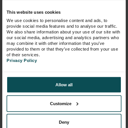
Ahogyan a körülöttünk létező
This website uses cookies
technológia fejlődik, úgy alakul át teljes
életmódunk is. Az előttünk kirajzolódó
We use cookies to personalise content and ads, to
trendek pedig már a tervezőasztalon
provide social media features and to analyse our traffic.
beépülnek a Metrodom lakóházaiba.
We also share information about your use of our site with
Extra szolgáltatásaink mind-mind a
our social media, advertising and analytics partners who
lakóink kényelmét, kikapcsolódását és
may combine it with other information that you’ve
életstílusát szolgálják, ráadásul a
provided to them or that they’ve collected from your use
of their services.
Metrodom lakóparkokban valódi
Privacy Policy
közösségek épülnek.
Allow all
aktuális híreink
Customize
Deny