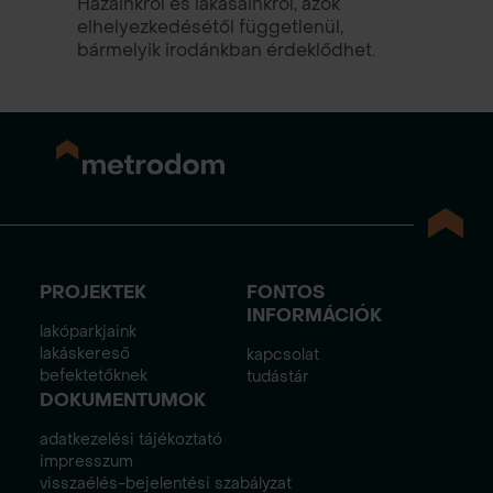
Házainkról és lakásainkról, azok
elhelyezkedésétől függetlenül,
bármelyik irodánkban érdeklődhet.
PROJEKTEK
FONTOS
INFORMÁCIÓK
lakóparkjaink
lakáskereső
kapcsolat
befektetőknek
tudástár
DOKUMENTUMOK
adatkezelési tájékoztató
impresszum
visszaélés-bejelentési szabályzat