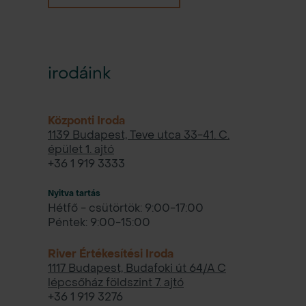
irodáink
Központi Iroda
1139 Budapest, Teve utca 33-41. C.
épület 1. ajtó
+36 1 919 3333
Nyitva tartás
Hétfő - csütörtök: 9:00-17:00
Péntek: 9:00-15:00
River Értékesítési Iroda
1117 Budapest, Budafoki út 64/A C
lépcsőház földszint 7. ajtó
+36 1 919 3276