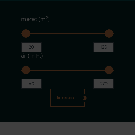
2
méret (m
)
ár (m Ft)
keresés