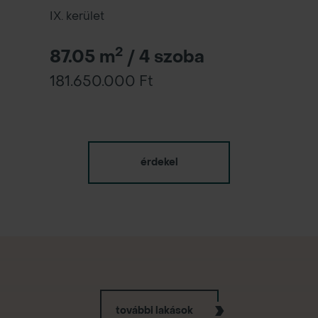
IX. kerület
2
87.05 m
/ 4 szoba
181.650.000 Ft
érdekel
további lakások