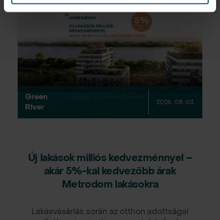
Green
2026. 08. 03.
River
Új lakások milliós kedvezménnyel –
akár 5%-kal kedvezőbb árak
Metrodom lakásokra
Lakásvásárlás során az otthon adottságai