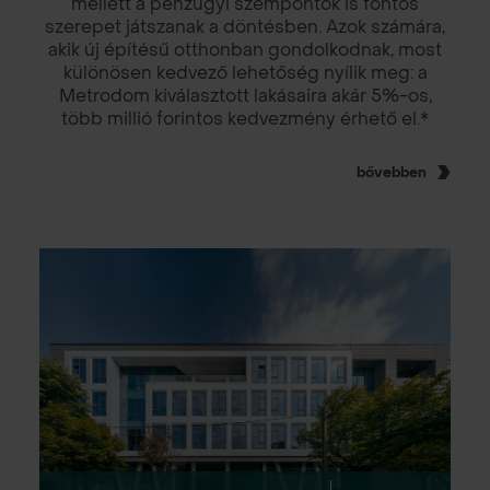
mellett a pénzügyi szempontok is fontos
szerepet játszanak a döntésben. Azok számára,
akik új építésű otthonban gondolkodnak, most
különösen kedvező lehetőség nyílik meg: a
Metrodom kiválasztott lakásaira akár 5%-os,
több millió forintos kedvezmény érhető el.*
bővebben