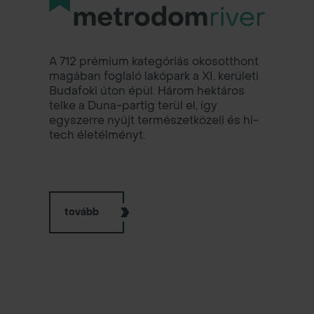
425 lakásos, prémium lakópark a 13.
A 712 prémium kategóriás okosotthont
Nemcsak a nevében zöld, 516 lakásos
kerületi Marina sétánynál.
magában foglaló lakópark a XI. kerületi
oázis a város szívében, a IX. kerületben,
Budafoki úton épül. Három hektáros
melyet közel nulla energiaigénye,
telke a Duna-partig terül el, így
közösségi szolgáltatásai és karakteres
egyszerre nyújt természetközeli és hi-
megjelenése tesz még vonzóbbá.
tech életélményt.
tovább
tovább
tovább