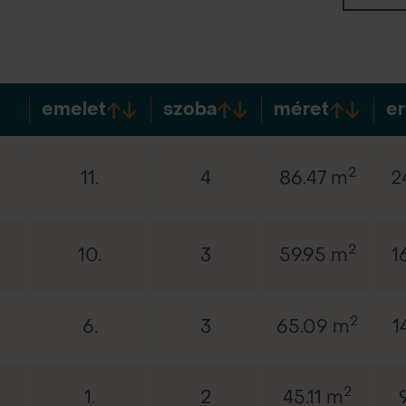
emelet
szoba
méret
er
2
11.
4
86.47 m
2
2
10.
3
59.95 m
1
2
6.
3
65.09 m
1
2
1.
2
45.11 m