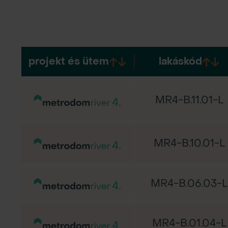
projekt és ütem
lakáskód
MR4-B.11.01-L
MR4-B.10.01-L
MR4-B.06.03-L
MR4-B.01.04-L