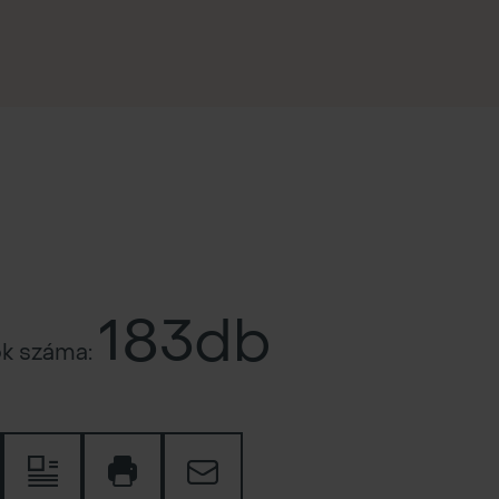
183db
ok száma: