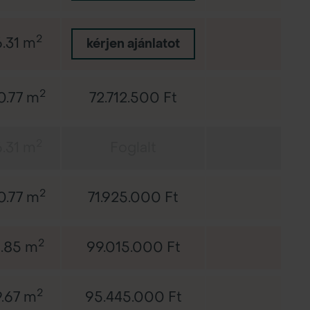
2
6.31 m
-
kérjen ajánlatot
2
0.77 m
72.712.500 Ft
-
2
6.31 m
Foglalt
-
2
0.77 m
71.925.000 Ft
-
2
.85 m
99.015.000 Ft
-
2
9.67 m
95.445.000 Ft
-