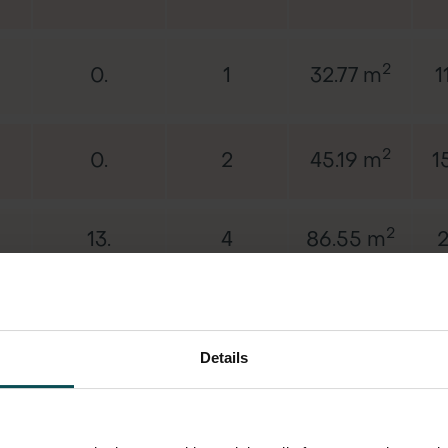
2
0.
1
32.77 m
1
2
0.
2
45.19 m
1
2
13.
4
86.55 m
2
2
12.
4
86.12 m
2
Details
2
12.
3
58.29 m
1