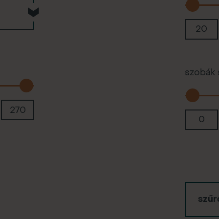
szobák
szűrő