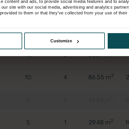
e content and ads, to provide social media features and to analy
2
12.
4
86.55 m
2
 our site with our social media, advertising and analytics partn
 provided to them or that they’ve collected from your use of their
2
11.
4
86.55 m
2
Customize
2
10.
3
58.29 m
1
2
10.
4
86.55 m
2
2
8.
2
44.94 m
8
2
5.
1
29.48 m
1