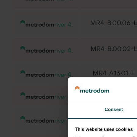
MR4-B.00.06-L
MR4-B.00.02-L
MR4-A.13.01-L
MR4-A.12.03-L
Consent
MR4-A.12.02-L
This website uses cookies