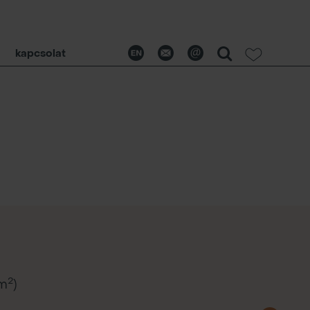
kapcsolat
2
(m
)