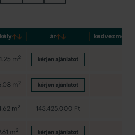
kély
ár
kedvezménye
2
4.25 m
-
kérjen ajánlatot
2
6.08 m
-
kérjen ajánlatot
2
4.62 m
145.425.000 Ft
-
2
9.61 m
-
kérjen ajánlatot